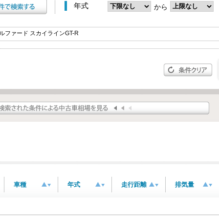
年式
から
車種
年式
走行距離
排気量