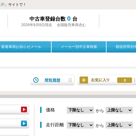
JP
」サイトで！
0
中古車登録台数
台
2026年8月8日現在 全国販売車両含む
新着車両お知らせメール
メーカー別中古車検索
都道府県別
0
価格
から
走行距離
から