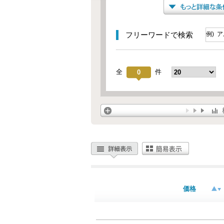
フリーワードで検索
全
件
0
価格