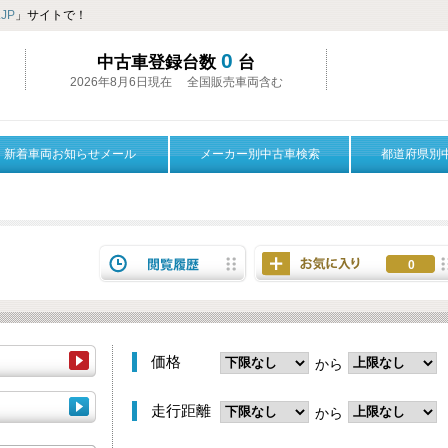
JP
」サイトで！
0
中古車登録台数
台
2026年8月6日現在 全国販売車両含む
新着車両お知らせメール
メーカー別中古車検索
都道府県別
0
価格
から
走行距離
から