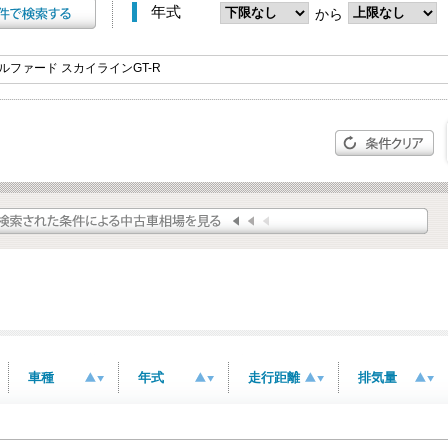
年式
から
車種
年式
走行距離
排気量