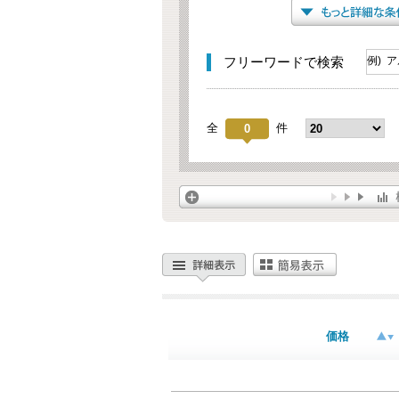
フリーワードで検索
全
件
0
価格