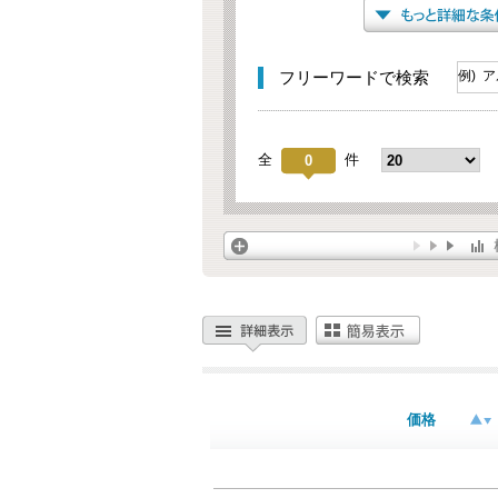
フリーワードで検索
全
件
0
価格