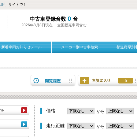
JP
」サイトで！
0
中古車登録台数
台
2026年8月8日現在 全国販売車両含む
新着車両お知らせメール
メーカー別中古車検索
都道府県別
0
価格
ブル
から
走行距離
から