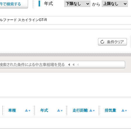
年式
から
車種
年式
走行距離
排気量