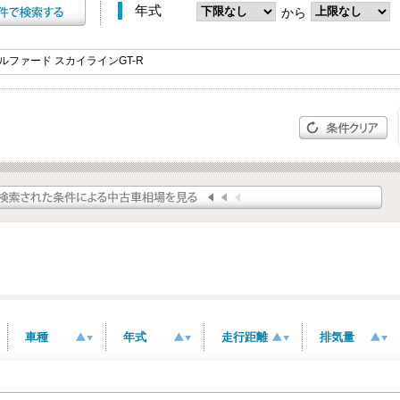
年式
から
車種
年式
走行距離
排気量