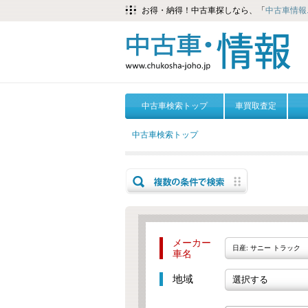
お得・納得！中古車探しなら、「
中古車情報.
中古車検索トップ
車買取査定
中古車検索トップ
メーカー
日産: サニー トラック
車名
地域
選択する