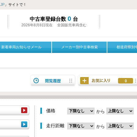
JP
」サイトで！
0
中古車登録台数
台
2026年8月8日現在 全国販売車両含む
新着車両お知らせメール
メーカー別中古車検索
都道府県別
0
価格
から
走行距離
から