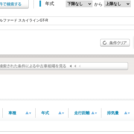
年式
から
車種
年式
走行距離
排気量