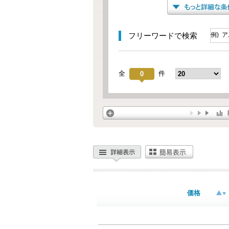
フリーワードで検索
全
件
0
価格