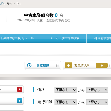
JP
」サイトで！
0
中古車登録台数
台
2026年8月6日現在 全国販売車両含む
新着車両お知らせメール
メーカー別中古車検索
都道府県別
0
価格
ティ
から
走行距離
から