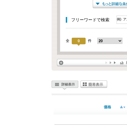
フリーワードで検索
全
件
0
価格