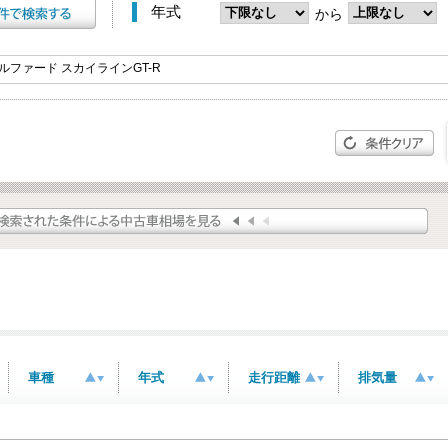
年式
から
車種
年式
走行距離
排気量