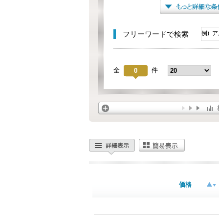
フリーワードで検索
全
件
0
価格