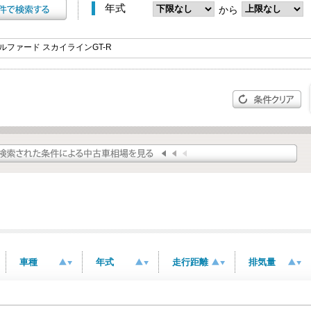
年式
から
車種
年式
走行距離
排気量