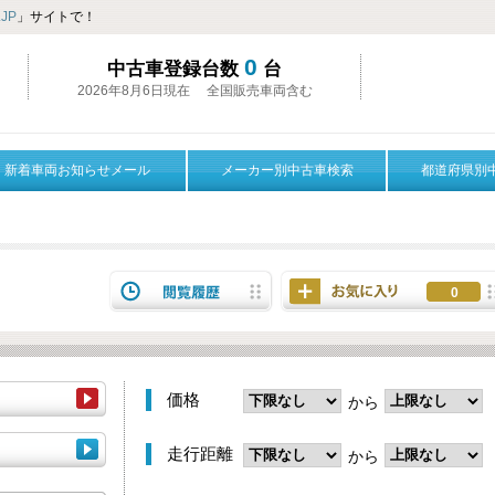
JP
」サイトで！
0
中古車登録台数
台
2026年8月6日現在 全国販売車両含む
新着車両お知らせメール
メーカー別中古車検索
都道府県別
0
価格
から
走行距離
から