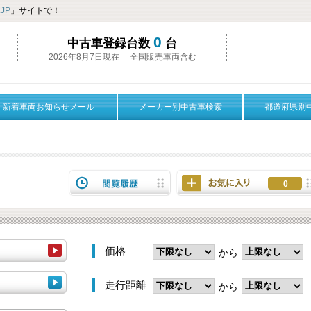
JP
」サイトで！
0
中古車登録台数
台
2026年8月7日現在 全国販売車両含む
新着車両お知らせメール
メーカー別中古車検索
都道府県別
0
価格
から
走行距離
から