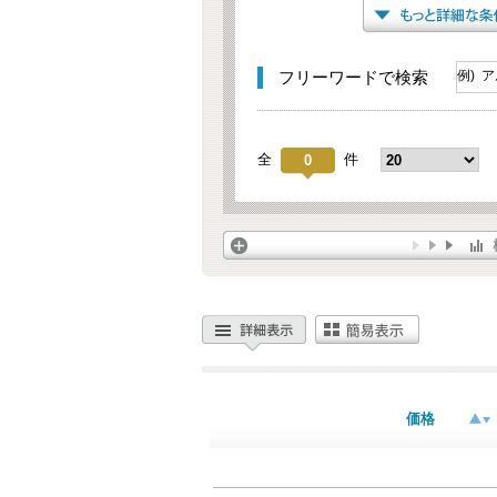
フリーワードで検索
全
件
0
価格