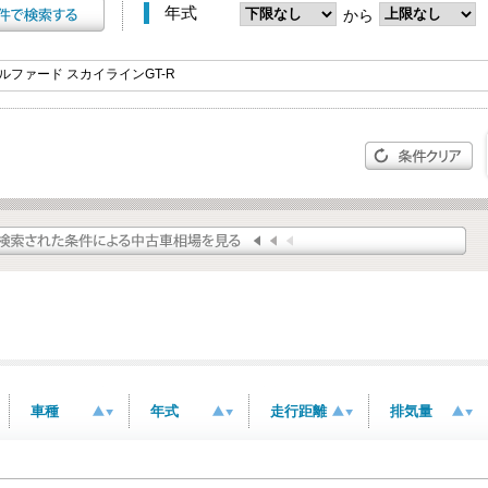
年式
から
車種
年式
走行距離
排気量