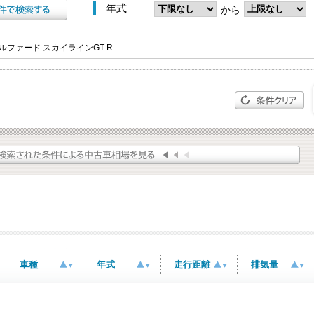
年式
から
車種
年式
走行距離
排気量