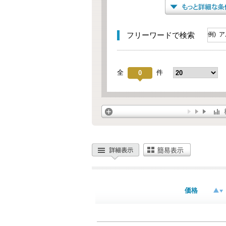
フリーワードで検索
全
件
0
価格