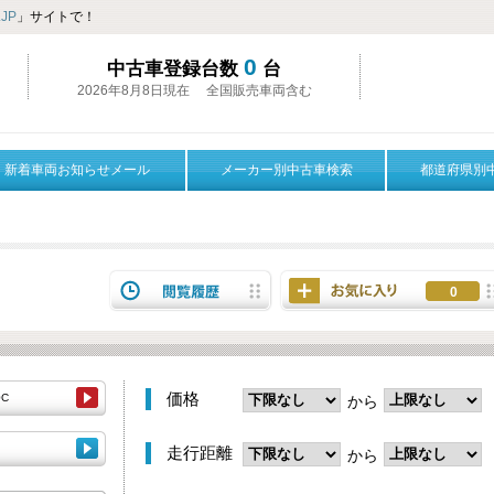
JP
」サイトで！
0
中古車登録台数
台
2026年8月8日現在 全国販売車両含む
新着車両お知らせメール
メーカー別中古車検索
都道府県別
0
価格
0C
から
走行距離
から